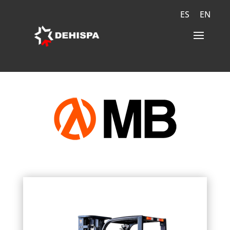
ES
EN