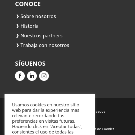
CONOCE
Sobre nosotros
Historia
Nuestros partners
Trabaja con nosotros
SÍGUENOS
Usamos cookies en nuestro sitio
web para dar la experiencia mas
© 2021 Dehispa. Todos los derechos reservados
relevante recordando tus
preferencias en visitas futuras.
Haciendo click en "Aceptar todas",
Aviso legal
Política de privacidad
Política de Cookies
consientes el uso de todas las